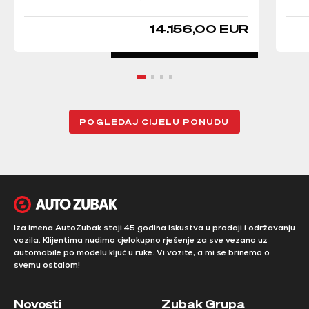
14.156,00 EUR
POGLEDAJ CIJELU PONUDU
Iza imena AutoZubak stoji 45 godina iskustva u prodaji i održavanju
vozila. Klijentima nudimo cjelokupno rješenje za sve vezano uz
automobile po modelu ključ u ruke. Vi vozite, a mi se brinemo o
svemu ostalom!
Novosti
Zubak Grupa