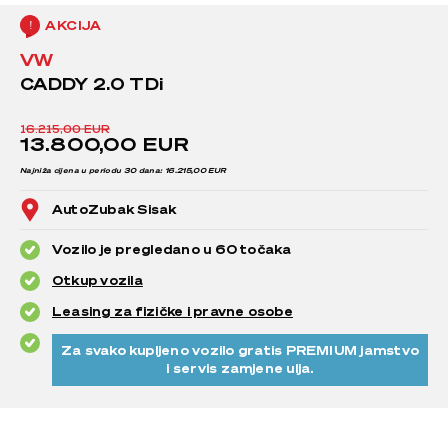
AKCIJA
VW
CADDY 2.0 TDi
16.215,00 EUR
13.800,00 EUR
Najniža cijena u periodu 30 dana: 16.215,00 EUR
AutoZubak Sisak
Vozilo je pregledano u 60 točaka
Otkup vozila
Leasing za fizičke i pravne osobe
Za svako kupljeno vozilo gratis PREMIUM jamstvo
i servis zamjene ulja.