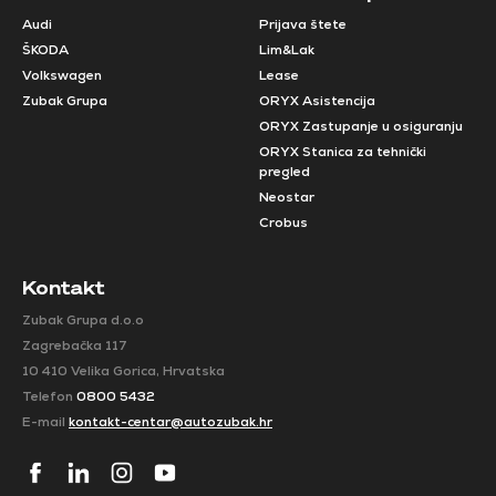
Audi
Prijava štete
ŠKODA
Lim&Lak
Volkswagen
Lease
Zubak Grupa
ORYX Asistencija
ORYX Zastupanje u osiguranju
ORYX Stanica za tehnički
pregled
Neostar
Crobus
Kontakt
Zubak Grupa d.o.o
Zagrebačka 117
10 410 Velika Gorica, Hrvatska
Telefon
0800 5432
E-mail
kontakt-centar@autozubak.hr