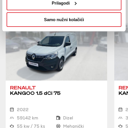
Prilagodi
Moglo bi vas zanimati
Slična vozila
Samo nužni kolačići
RENAULT
RE
KANGOO 1.5 dCi 75
KAN
2022
59142 km
Dizel
55 kw / 75 ks
Mehanički
5