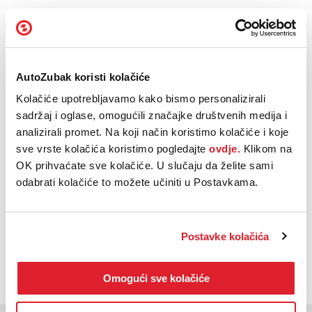
ABS - Sustav protiv blokiranja kočnica
ESP - Sustav stabilnosti vozila
Samozatezajući sigurnosni pojasevi
Sustav nadzora pritiska u gumama
AutoZubak koristi kolačiće
Prikaži sve
Kolačiće upotrebljavamo kako bismo personalizirali
sadržaj i oglase, omogućili značajke društvenih medija i
Centralno zaključavanje s daljinskom komandom
analizirali promet. Na koji način koristimo kolačiće i koje
Električno podesiva ogledala
sve vrste kolačića koristimo pogledajte
ovdje.
Klikom na
Električno podizanje prednjih stakala
OK prihvaćate sve kolačiće. U slučaju da želite sami
Centralni ekran osjetljiv na dodir
odabrati kolačiće to možete učiniti u Postavkama.
Prikaži sve
OBAVIJESTI ME AKO
Postavke kolačića
POSTANE DOSTUPNO
Omogući sve kolačiće