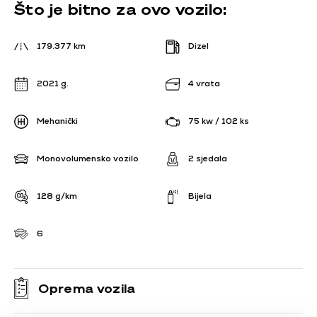
Što je bitno za ovo vozilo:
179.377 km
Dizel
2021 g.
4 vrata
Mehanički
75 kw / 102 ks
Monovolumensko vozilo
2 sjedala
128 g/km
Bijela
6
Oprema vozila