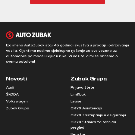
Iza imena AutoZubak stoji 45 godina iskustva u prodaji i održavanju
vozila. Klijentima nudimo cjelokupno rješenje za sve vezano uz
automobile po modelu ključ u ruke. Vi vozite, a mi se brinemo o
svemu ostalom!
Novosti
Zubak Grupa
Audi
Prijava štete
ŠKODA
Lim&Lak
Volkswagen
Lease
Zubak Grupa
ORYX Asistencija
ORYX Zastupanje u osiguranju
ORYX Stanica za tehnički
pregled
Neostar