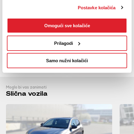
Radio MP3
Postavke kolačića
Servo upravljač
Upravljač presvučen kožom
Omogući sve kolačiće
Prikaži sve
Prilagodi
NAZOVI
KUPI
BESPLATNI TELEFON
Samo nužni kolačići
Moglo bi vas zanimati
Slična vozila