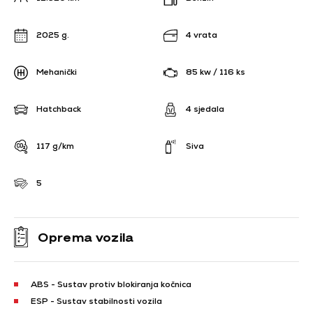
2025 g.
4 vrata
Mehanički
85 kw / 116 ks
Hatchback
4 sjedala
117 g/km
Siva
5
Oprema vozila
ABS - Sustav protiv blokiranja kočnica
ESP - Sustav stabilnosti vozila