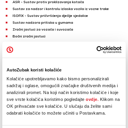
ASR - Sustav protiv proklizavanja kotača
Sustav za nadzor i kontrolu izlaska vozila iz vozne trake
ISOFIX - Sustav pričvršćenja dječije sjedalice
Sustav nadzora pritiska u gumama
Zračni jastuci za vozača i suvozača
Bočni zračni jastuci
Zračne zavjese
Blokada upravljača
Naplatci od lake legure
Prikaži sve
AutoZubak koristi kolačiće
Centralno zaključavanje
Kolačiće upotrebljavamo kako bismo personalizirali
Centralno zaključavanje s daljinskom komandom
sadržaj i oglase, omogućili značajke društvenih medija i
Električno podesiva ogledala
analizirali promet. Na koji način koristimo kolačiće i koje
Električno sklopiva ogledala
sve vrste kolačića koristimo pogledajte
ovdje.
Klikom na
Električno podizanje prednjih stakala
OK prihvaćate sve kolačiće. U slučaju da želite sami
Električno podizanje stražnjih stakala
odabrati kolačiće to možete učiniti u Postavkama.
Centralni ekran osjetljiv na dodir
Putno računalo