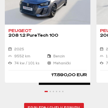
PEUGEOT
PE
208 1.2 PureTech 100
208
2025
9552 km
Benzin
74 kw / 101 ks
Mehanički
7
17.590,00 EUR
POGLEDAJ CIJELU PONUDU