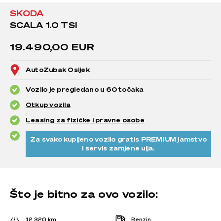
SKODA
SCALA 1.0 TSI
19.490,00 EUR
AutoZubak Osijek
Vozilo je pregledano u 60 točaka
Otkup vozila
Leasing za fizičke i pravne osobe
Za svako kupljeno vozilo gratis PREMIUM jamstvo
i servis zamjene ulja.
Što je bitno za ovo vozilo:
12.320 km
Benzin