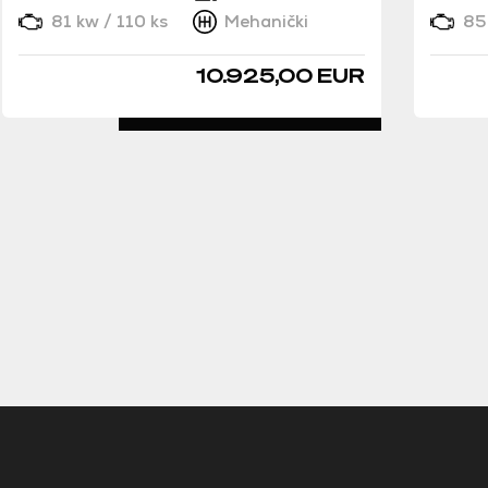
81 kw / 110 ks
Mehanički
85 
10.925,00 EUR
DETALJNO