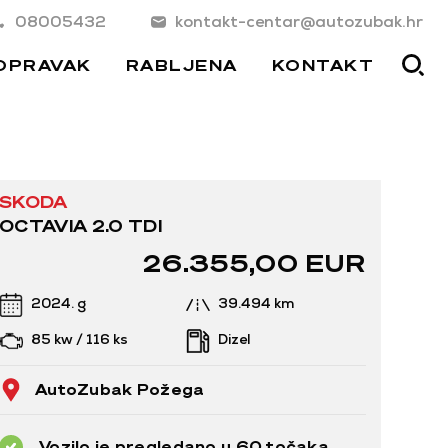
08005432
kontakt-centar@autozubak.hr
OPRAVAK
RABLJENA
KONTAKT
SKODA
OCTAVIA 2.0 TDI
26.355,00 EUR
2024. g
39.494 km
85 kw / 116 ks
Dizel
AutoZubak Požega
Vozilo je pregledano u 60 točaka