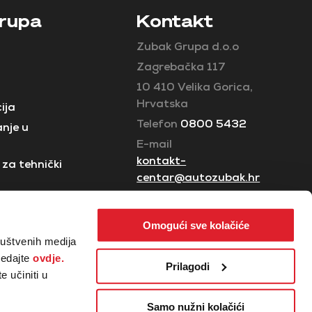
rupa
Kontakt
Zubak Grupa d.o.o
Zagrebačka 117
10 410 Velika Gorica,
Hrvatska
ija
Telefon
0800 5432
nje u
E-mail
kontakt-
za tehnički
centar@autozubak.hr
Omogući sve kolačiće
ruštvenih medija
ledajte
ovdje.
Prilagodi
 učiniti u
Samo nužni kolačići