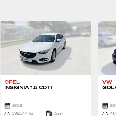
OPEL
VW
INSIGNIA 1.6 CDTi
GOLF
2018
20
192144 km
Dizel
46