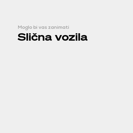
Moglo bi vas zanimati
Slična vozila