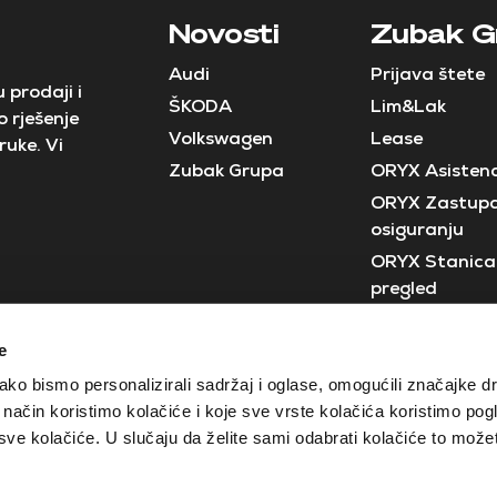
Novosti
Zubak G
Audi
Prijava štete
 prodaji i
ŠKODA
Lim&Lak
 rješenje
Volkswagen
Lease
ruke. Vi
Zubak Grupa
ORYX Asistenc
ORYX Zastupa
osiguranju
ORYX Stanica 
pregled
Neostar
e
Crobus
ko bismo personalizirali sadržaj i oglase, omogućili značajke d
ji način koristimo kolačiće i koje sve vrste kolačića koristimo pog
e kolačiće. U slučaju da želite sami odabrati kolačiće to možete
Izjava o zaštiti privatnosti
Opći uvjeti poslovanja