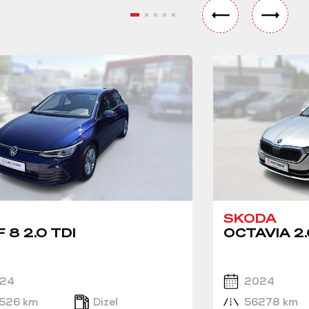
SKODA
 8 2.0 TDI
OCTAVIA 2.
24
2024
526 km
Dizel
56278 km