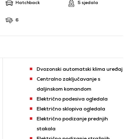
Hatchback
5 sjedala
6
Dvozonski automatski klima uređaj
Centralno zaključavanje s
daljinskom komandom
Električno podesiva ogledala
Električno sklopiva ogledala
Električno podizanje prednjih
stakala
Električno podizanje stražnjih