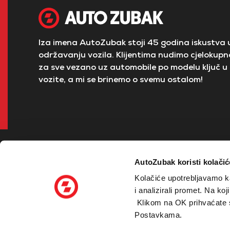
Iza imena AutoZubak stoji 45 godina iskustva u
održavanju vozila. Klijentima nudimo cjelokupno
za sve vezano uz automobile po modelu ključ u 
vozite, a mi se brinemo o svemu ostalom!
AutoZubak koristi kolačić
Kolačiće upotrebljavamo ka
i analizirali promet. Na ko
Klikom na OK prihvaćate sv
© 2026 Zubak Grupa - sva prava pridržana
Postavkama.