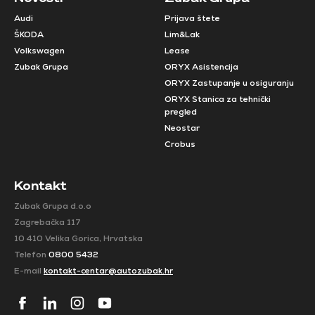
Audi
Prijava štete
ŠKODA
Lim&Lak
Volkswagen
Lease
Zubak Grupa
ORYX Asistencija
ORYX Zastupanje u osiguranju
ORYX Stanica za tehnički
pregled
Neostar
Crobus
Kontakt
Zubak Grupa d.o.o
Zagrebačka 117
10 410 Velika Gorica, Hrvatska
Telefon
0800 5432
E-mail
kontakt-centar@autozubak.hr