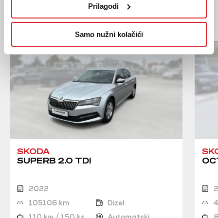
Prilagodi
Moglo bi vas zanimati
Slična vozila
Samo nužni kolačići
SKODA
SK
SUPERB 2.0 TDI
OCT
2022
105106 km
Dizel
110 kw / 150 ks
Automatski
8