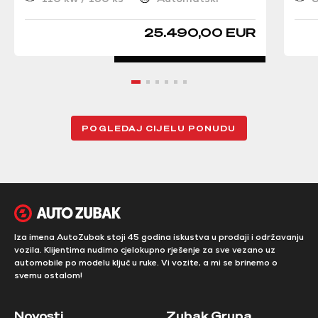
25.490,00 EUR
POGLEDAJ CIJELU PONUDU
Iza imena AutoZubak stoji 45 godina iskustva u prodaji i održavanju
vozila. Klijentima nudimo cjelokupno rješenje za sve vezano uz
automobile po modelu ključ u ruke. Vi vozite, a mi se brinemo o
svemu ostalom!
Novosti
Zubak Grupa