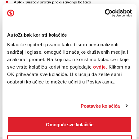
ASR - Sustav protiv proklizavanja kotača
Sustav za nadzor i kontrolu izlaska vozila iz vozne trake
Automatsko kočenje u slučaju opasnosti
Prepoznavanje prometnih znakova ograničenja brzine
Prikaži sve
AutoZubak koristi kolačiće
Kolačiće upotrebljavamo kako bismo personalizirali
Parkirni senzori straga
sadržaj i oglase, omogućili značajke društvenih medija i
Parkirna kamera straga
analizirali promet. Na koji način koristimo kolačiće i koje
Tempomat
sve vrste kolačića koristimo pogledajte
ovdje.
Klikom na
Automatski klima uređaj
OK prihvaćate sve kolačiće. U slučaju da želite sami
Centralni ekran osjetljiv na dodir
odabrati kolačiće to možete učiniti u Postavkama.
Prikaži sve
Postavke kolačića
NAZOVI
KUPI
BESPLATNI TELEFON
Omogući sve kolačiće