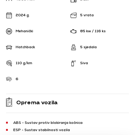
2024 g.
5 vrata
Mehanički
85 kw / 116 ks
Hatchback
5 sjedala
110 g/km
Siva
6
Oprema vozila
ABS - Sustav protiv blokiranja kočnica
ESP - Sustav stabilnosti vozila