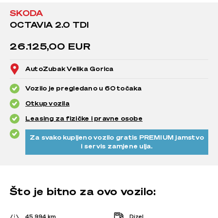
SKODA
OCTAVIA 2.0 TDI
26.125,00 EUR
AutoZubak Velika Gorica
Vozilo je pregledano u 60 točaka
Otkup vozila
Leasing za fizičke i pravne osobe
Za svako kupljeno vozilo gratis PREMIUM jamstvo
i servis zamjene ulja.
Što je bitno za ovo vozilo:
45.994 km
Dizel