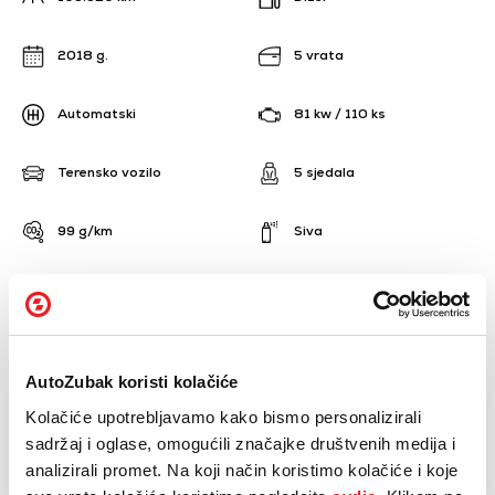
2018 g.
5 vrata
Automatski
81 kw / 110 ks
Terensko vozilo
5 sjedala
99 g/km
Siva
6
AutoZubak koristi kolačiće
NAZOVI
KUPI
Kolačiće upotrebljavamo kako bismo personalizirali
BESPLATNI TELEFON
sadržaj i oglase, omogućili značajke društvenih medija i
analizirali promet. Na koji način koristimo kolačiće i koje