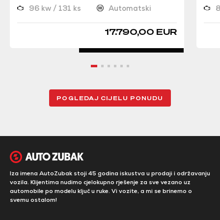
96 kw / 131 ks
Automatski
8
17.790,00 EUR
POGLEDAJ CIJELU PONUDU
Iza imena AutoZubak stoji 45 godina iskustva u prodaji i održavanju
vozila. Klijentima nudimo cjelokupno rješenje za sve vezano uz
automobile po modelu ključ u ruke. Vi vozite, a mi se brinemo o
svemu ostalom!