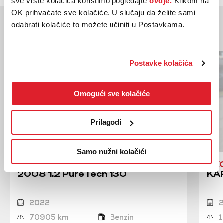
sve vrste kolačića koristimo pogledajte
ovdje.
Klikom na
OK prihvaćate sve kolačiće. U slučaju da želite sami
Moglo bi vas zanimati
odabrati kolačiće to možete učiniti u Postavkama.
Slična vozila
Postavke kolačića
Omogući sve kolačiće
Prilagodi
Samo nužni kolačići
PEUGEOT
SK
2008 1.2 PureTech 130
KAR
2022
70905 km
Benzin