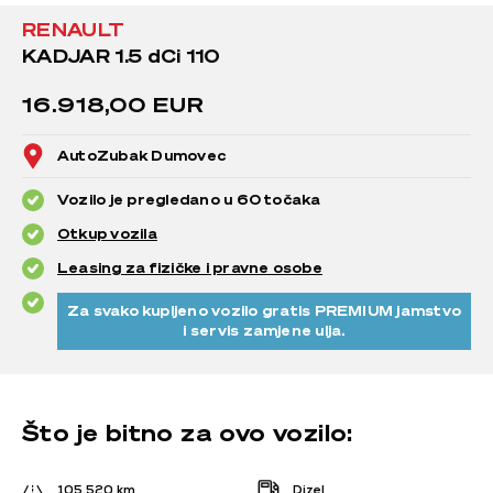
RENAULT
KADJAR 1.5 dCi 110
16.918,00 EUR
AutoZubak Dumovec
Vozilo je pregledano u 60 točaka
Otkup vozila
Leasing za fizičke i pravne osobe
Za svako kupljeno vozilo gratis PREMIUM jamstvo
i servis zamjene ulja.
Što je bitno za ovo vozilo:
105.520 km
Dizel