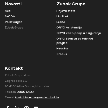
Novosti
Zubak Grupa
Audi
Prijava štete
ŠKODA
Lim&Lak
Volkswagen
Lease
Zubak Grupa
ORYX Asistencija
ORYX Zastupanje u osiguranju
ORYX Stanica za tehnički
pregled
Neostar
Crobus
Kontakt
Zubak Grupa d.o.o
Zagrebačka 117
10 410 Velika Gorica, Hrvatska
Telefon
0800 5432
E-mail
kontakt-centar@autozubak.hr