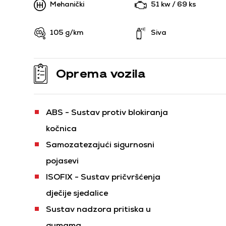
Mehanički
51 kw / 69 ks
105 g/km
Siva
Oprema vozila
ABS - Sustav protiv blokiranja
kočnica
Samozatezajući sigurnosni
pojasevi
ISOFIX - Sustav pričvršćenja
dječije sjedalice
Sustav nadzora pritiska u
gumama