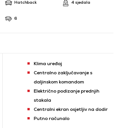
Hatchback
4 sjedala
6
Klima uređaj
Centralno zaključavanje s
daljinskom komandom
Električno podizanje prednjih
stakala
Centralni ekran osjetljiv na dodir
Putno računalo