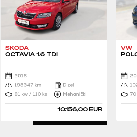
SKODA
VW
OCTAVIA 1.6 TDI
POLO
2016
20
198347 km
Dizel
10
81 kw / 110 ks
Mehanički
70
10.156,00 EUR
DETALJNO