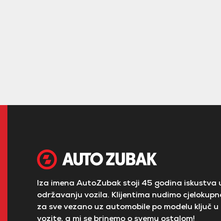
Iza imena AutoZubak stoji 45 godina iskustva u
održavanju vozila. Klijentima nudimo cjelokupno
za sve vezano uz automobile po modelu ključ u 
vozite, a mi se brinemo o svemu ostalom!