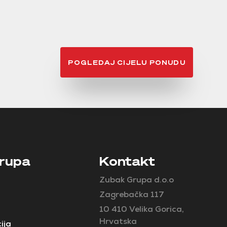
POGLEDAJ CIJELU PONUDU
rupa
Kontakt
Zubak Grupa d.o.o
Zagrebačka 117
10 410 Velika Gorica,
Hrvatska
ija