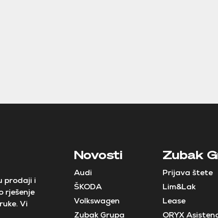
Novosti
Zubak G
Audi
Prijava štete
 prodaji i
ŠKODA
Lim&Lak
 rješenje
Volkswagen
Lease
ruke. Vi
Zubak Grupa
ORYX Asistenc