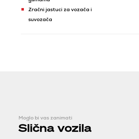
Zračni jastuci za vozača i
suvozača
Moglo bi vas zanimati
Slična vozila