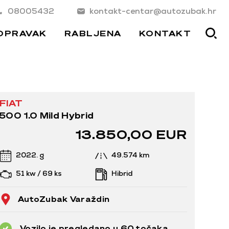
08005432
kontakt-centar@autozubak.hr
OPRAVAK
RABLJENA
KONTAKT
FIAT
500 1.0 Mild Hybrid
13.850,00 EUR
2022. g
49.574 km
51 kw / 69 ks
Hibrid
AutoZubak Varaždin
Vozilo je pregledano u 60 točaka