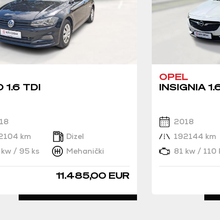
OPEL
 1.6 TDI
INSIGNIA 1.
18
2018
2104 km
Dizel
192144 km
 kw / 95 ks
Mehanički
81 kw / 110 
11.485,00 EUR
DETALJNO