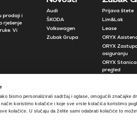
Audi
Prijava štete
 prodaji i
ŠKODA
Lim&Lak
 rješenje
Volkswagen
Lease
ruke. Vi
Zubak Grupa
ORYX Asistenc
ORYX Zastupa
osiguranju
ORYX Stanica 
pregled
Neostar
e
Crobus
ko bismo personalizirali sadržaj i oglase, omogućili značajke d
ji način koristimo kolačiće i koje sve vrste kolačića koristimo pog
e kolačiće. U slučaju da želite sami odabrati kolačiće to možete
Izjava o zaštiti privatnosti
Opći uvjeti poslovanja
Gorica
Varaždin
Osijek
Sisak
Pože