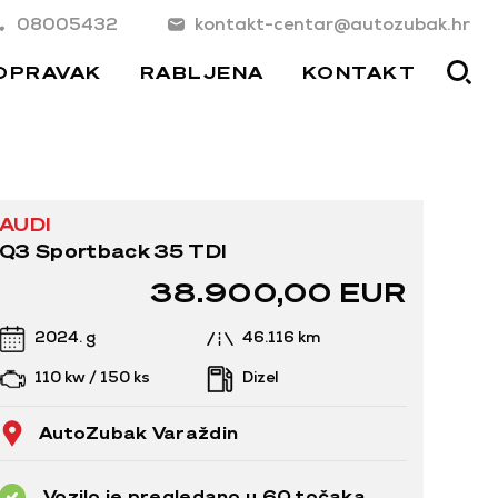
08005432
kontakt-centar@autozubak.hr
OPRAVAK
RABLJENA
KONTAKT
AUDI
Q3 Sportback 35 TDI
38.900,00 EUR
2024. g
46.116 km
110 kw / 150 ks
Dizel
AutoZubak Varaždin
Vozilo je pregledano u 60 točaka