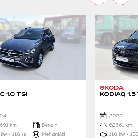
SKODA
C 1.0 TSI
KODIAQ 1.5 
24
2020
691 km
Benzin
62661 km
kw / 116 ks
Mehanički
110 kw / 150