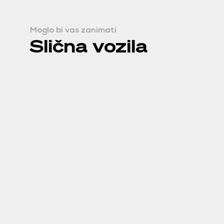
Moglo bi vas zanimati
Slična vozila