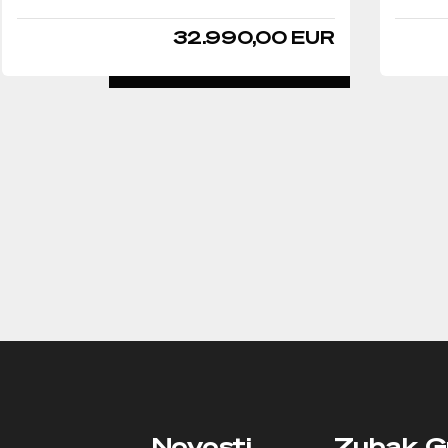
32.990,00 EUR
DETALJNO
Novosti
Zubak G