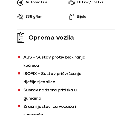
Automatski
110 kw / 150 ks
138 g/km
Bijela
Oprema vozila
ABS - Sustav protiv blokiranja
kočnica
ISOFIX - Sustav pričvršćenja
dječije sjedalice
Sustav nadzora pritiska u
gumama
Zračni jastuci za vozača i
suvozača