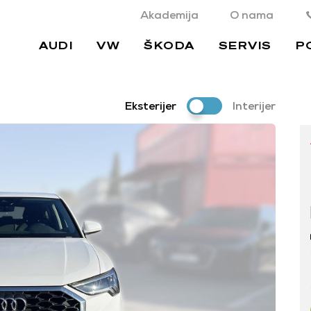
Akademija
O nama
AUDI
VW
ŠKODA
SERVIS
P
Eksterijer
Interijer