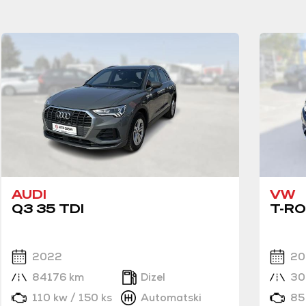
AUDI
VW
Q3 35 TDI
T-RO
2022
20
84176 km
Dizel
30
110 kw / 150 ks
Automatski
85 