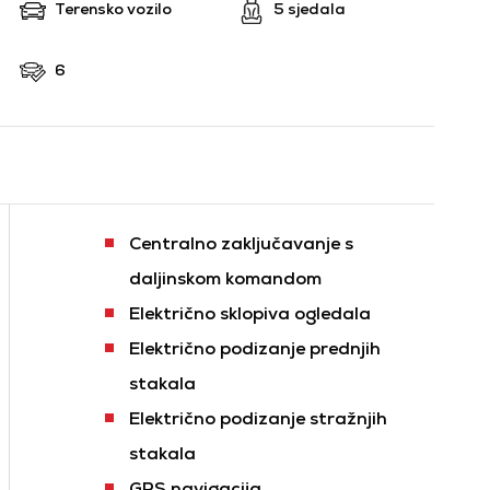
Terensko vozilo
5 sjedala
6
Centralno zaključavanje s
daljinskom komandom
Električno sklopiva ogledala
Električno podizanje prednjih
stakala
Električno podizanje stražnjih
stakala
GPS navigacija