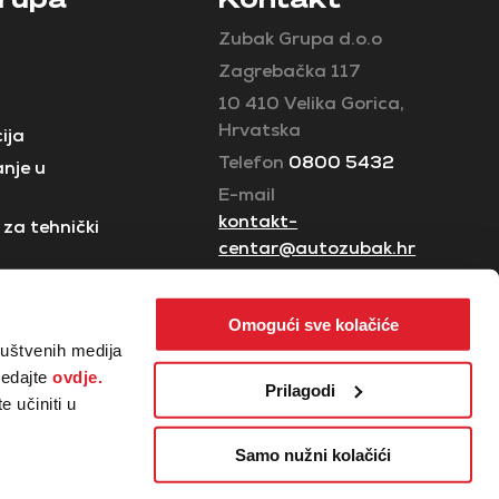
Zubak Grupa d.o.o
Zagrebačka 117
10 410 Velika Gorica,
Hrvatska
ija
Telefon
0800 5432
nje u
E-mail
kontakt-
za tehnički
centar@autozubak.hr
Omogući sve kolačiće
ruštvenih medija
ledajte
ovdje.
Prilagodi
 učiniti u
Samo nužni kolačići
ga