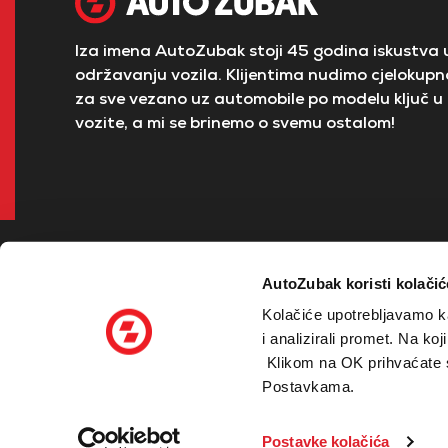
Iza imena AutoZubak stoji 45 godina iskustva u
održavanju vozila. Klijentima nudimo cjelokupno
za sve vezano uz automobile po modelu ključ u 
vozite, a mi se brinemo o svemu ostalom!
AutoZubak koristi kolačić
Kolačiće upotrebljavamo ka
i analizirali promet. Na ko
Klikom na OK prihvaćate sv
© 2026 Zubak Grupa - sva prava pridržana
Postavkama.
Sesvetski Kraljevec
Sesvete
Velika 
Postavke kolačića