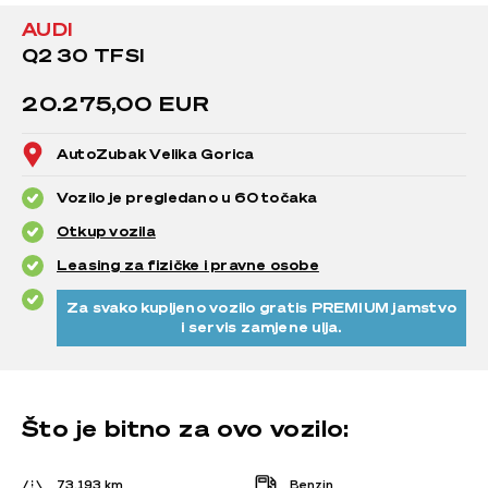
AUDI
Q2 30 TFSI
20.275,00 EUR
AutoZubak Velika Gorica
Vozilo je pregledano u 60 točaka
Otkup vozila
Leasing za fizičke i pravne osobe
Za svako kupljeno vozilo gratis PREMIUM jamstvo
i servis zamjene ulja.
Što je bitno za ovo vozilo:
73.193 km
Benzin