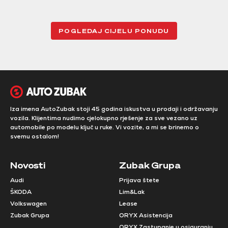
POGLEDAJ CIJELU PONUDU
Iza imena AutoZubak stoji 45 godina iskustva u prodaji i održavanju
vozila. Klijentima nudimo cjelokupno rješenje za sve vezano uz
automobile po modelu ključ u ruke. Vi vozite, a mi se brinemo o
svemu ostalom!
Novosti
Zubak Grupa
Audi
Prijava štete
ŠKODA
Lim&Lak
Volkswagen
Lease
Zubak Grupa
ORYX Asistencija
ORYX Zastupanje u osiguranju