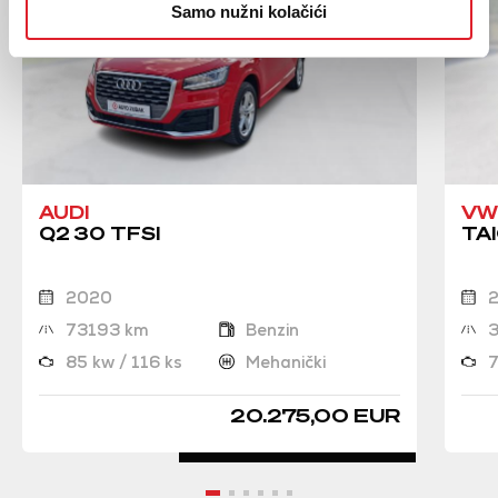
Samo nužni kolačići
AUDI
VW
Q2 30 TFSI
TAI
2020
73193 km
Benzin
85 kw / 116 ks
Mehanički
7
20.275,00 EUR