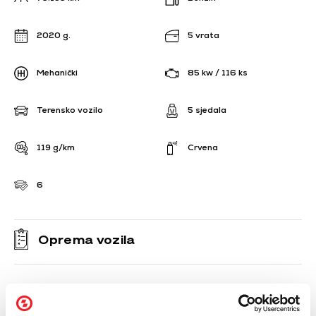
2020 g.
5 vrata
Mehanički
85 kw / 116 ks
Terensko vozilo
5 sjedala
119 g/km
Crvena
6
Oprema vozila
ABS - Sustav protiv blokiranja kočnica
ESP - Sustav stabilnosti vozila