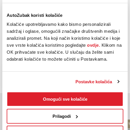
ASR - Sustav protiv proklizavanja kotača
Prikaži sve
AutoZubak koristi kolačiće
Bočni zračni jastuci
Kolačiće upotrebljavamo kako bismo personalizirali
LED prednja svjetla
sadržaj i oglase, omogućili značajke društvenih medija i
Parkirni senzori straga
analizirali promet. Na koji način koristimo kolačiće i koje
sve vrste kolačića koristimo pogledajte
ovdje.
Klikom na
Prikaži sve
OK prihvaćate sve kolačiće. U slučaju da želite sami
odabrati kolačiće to možete učiniti u Postavkama.
NAZOVI
KUPI
BESPLATNI TELEFON
Postavke kolačića
Omogući sve kolačiće
Moglo bi vas zanimati
Slična vozila
Prilagodi
DOST