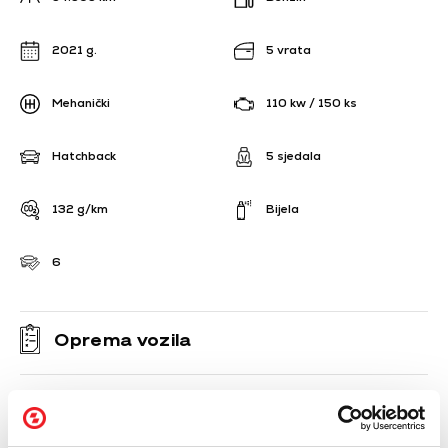
2021 g.
5 vrata
Mehanički
110 kw / 150 ks
Hatchback
5 sjedala
132 g/km
Bijela
6
Oprema vozila
ABS - Sustav protiv blokiranja kočnica
Naplatci od lake legure