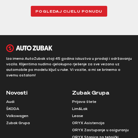
POGLEDAJ CIJELU PONUDU
Iza imena AutoZubak stoji 45 godina iskustva u prodaji i održavanju
vozila. Klijentima nudimo cjelokupno rješenje za sve vezano uz
automobile po modelu ključ u ruke. Vi vozite, a mi se brinemo o
svemu ostalom!
Novosti
Zubak Grupa
Audi
Prijava štete
ŠKODA
Lim&Lak
Volkswagen
Lease
Zubak Grupa
ORYX Asistencija
ORYX Zastupanje u osiguranju
ORYX Stanica za tehnički