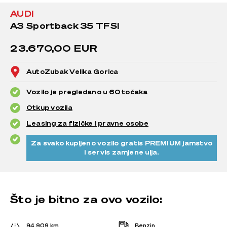
AUDI
A3 Sportback 35 TFSI
23.670,00 EUR
AutoZubak Velika Gorica
Vozilo je pregledano u 60 točaka
Otkup vozila
Leasing za fizičke i pravne osobe
Za svako kupljeno vozilo gratis PREMIUM jamstvo
i servis zamjene ulja.
Što je bitno za ovo vozilo:
94.909 km
Benzin