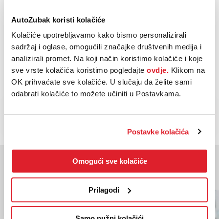
Parkirni senzori sprijeda
Prikaži sve
AutoZubak koristi kolačiće
Kolačiće upotrebljavamo kako bismo personalizirali
Automatski klima uređaj
sadržaj i oglase, omogućili značajke društvenih medija i
Središnji naslon za ruku
analizirali promet. Na koji način koristimo kolačiće i koje
Prikaži sve
sve vrste kolačića koristimo pogledajte
ovdje.
Klikom na
OK prihvaćate sve kolačiće. U slučaju da želite sami
odabrati kolačiće to možete učiniti u Postavkama.
NAZOVI
KUPI
BESPLATNI TELEFON
Postavke kolačića
Omogući sve kolačiće
Moglo bi vas zanimati
Slična vozila
Prilagodi
Samo nužni kolačići