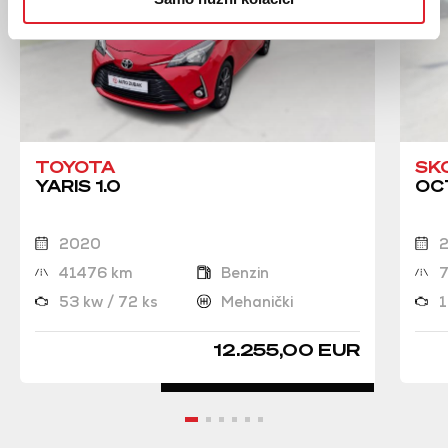
TOYOTA
SK
YARIS 1.0
OCT
2020
41476 km
Benzin
53 kw / 72 ks
Mehanički
1
12.255,00 EUR