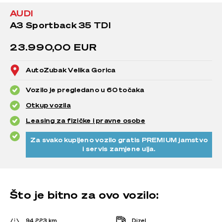
AUDI
A3 Sportback 35 TDI
23.990,00 EUR
AutoZubak Velika Gorica
Vozilo je pregledano u 60 točaka
Otkup vozila
Leasing za fizičke i pravne osobe
Za svako kupljeno vozilo gratis PREMIUM jamstvo
i servis zamjene ulja.
Što je bitno za ovo vozilo:
94.223 km
Dizel