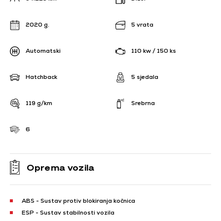
2020 g.
5 vrata
Automatski
110 kw / 150 ks
Hatchback
5 sjedala
119 g/km
Srebrna
6
Oprema vozila
ABS - Sustav protiv blokiranja kočnica
ESP - Sustav stabilnosti vozila