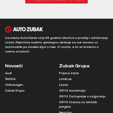
Iza imena AutoZubak stoji 45 godina iskustva u prodaji i održavanju
vozila. Klijentima nudimo cjelokupno rješenje za sve vezano uz
automobile po modelu ključ u ruke. Vi vozite, a mi se brinemo o
svemu ostalom!
Novosti
Zubak Grupa
Audi
Prijava štete
ŠKODA
Lim&Lak
Volkswagen
Lease
Zubak Grupa
ORYX Asistencija
ORYX Zastupanje u osiguranju
ORYX Stanica za tehnički
pregled
Neostar