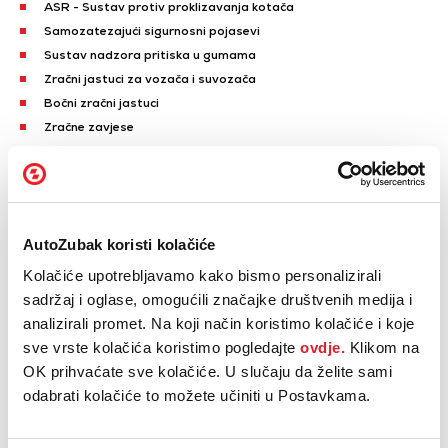
ASR - Sustav protiv proklizavanja kotača
Samozatezajući sigurnosni pojasevi
Sustav nadzora pritiska u gumama
Zračni jastuci za vozača i suvozača
Bočni zračni jastuci
Zračne zavjese
Blokada motora
Blokada upravljača
Naplatci od lake legure
Prikaži sve
AutoZubak koristi kolačiće
Električno podesiva ogledala
Kolačiće upotrebljavamo kako bismo personalizirali
Električno podizanje prednjih stakala
sadržaj i oglase, omogućili značajke društvenih medija i
Električno podizanje stražnjih stakala
analizirali promet. Na koji način koristimo kolačiće i koje
GPS navigacija
sve vrste kolačića koristimo pogledajte
ovdje.
Klikom na
Centralni ekran osjetljiv na dodir
OK prihvaćate sve kolačiće. U slučaju da želite sami
Putno računalo
odabrati kolačiće to možete učiniti u Postavkama.
Radio uređaj
Radio MP3