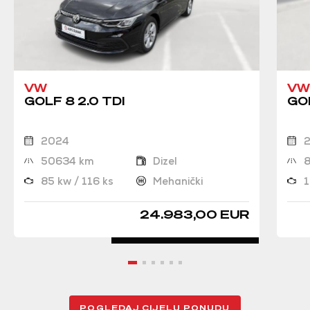
VW
VW
GOLF 8 2.0 TDI
GOL
2024
50634 km
Dizel
85 kw / 116 ks
Mehanički
1
24.983,00 EUR
POGLEDAJ CIJELU PONUDU