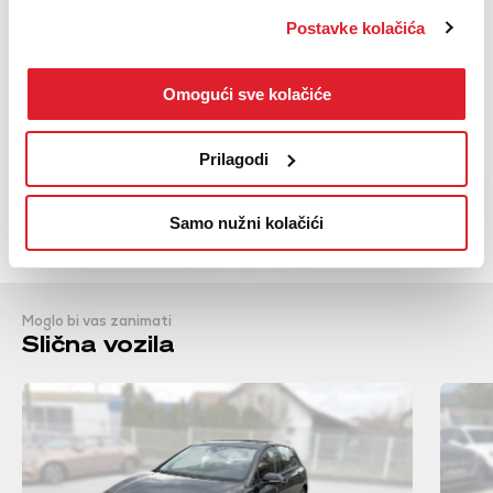
Servo upravljač
Postavke kolačića
Upravljač presvučen kožom
Upravljač podesiv po visini
Omogući sve kolačiće
Prikaži sve
Prilagodi
NAZOVI
KUPI
BESPLATNI TELEFON
Samo nužni kolačići
Moglo bi vas zanimati
Slična vozila