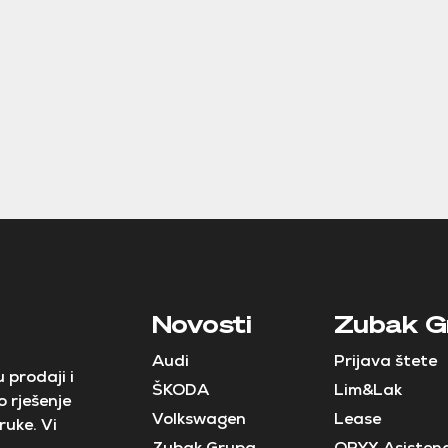
Novosti
Zubak G
Audi
Prijava štete
 prodaji i
ŠKODA
Lim&Lak
 rješenje
Volkswagen
Lease
ruke. Vi
Zubak Grupa
ORYX Asistenc