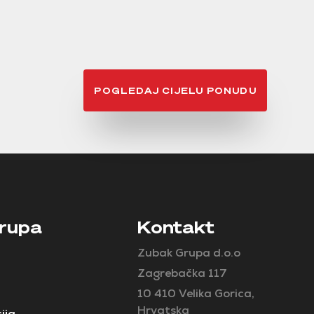
POGLEDAJ CIJELU PONUDU
rupa
Kontakt
Zubak Grupa d.o.o
Zagrebačka 117
10 410 Velika Gorica,
Hrvatska
ija