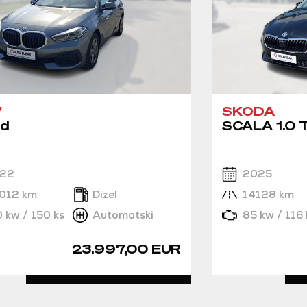
W
SKODA
 d
SCALA 1.0 
22
2025
012 km
Dizel
14128 km
0 kw / 150 ks
Automatski
85 kw / 116 
23.997,00 EUR
DETALJNO