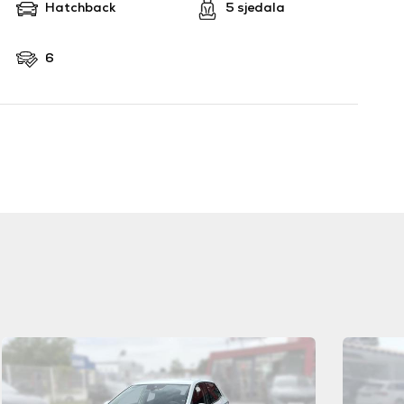
Hatchback
5 sjedala
6