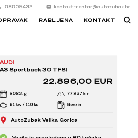
08005432
kontakt-centar@autozubak.hr
OPRAVAK
RABLJENA
KONTAKT
AUDI
A3 Sportback 30 TFSI
22.896,00 EUR
2023. g
77.237 km
81 kw / 110 ks
Benzin
AutoZubak Velika Gorica
Vozilo je pregledano u 60 točaka