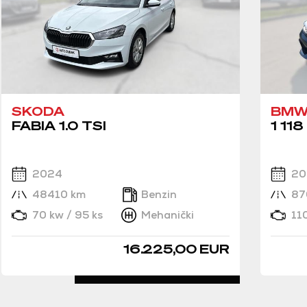
SKODA
BM
FABIA 1.0 TSI
1 118
2024
20
48410 km
Benzin
87
70 kw / 95 ks
Mehanički
11
16.225,00 EUR
DETALJNO