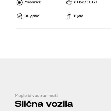
Mehanički
81 kw / 110 ks
99 g/km
Bijela
Moglo bi vas zanimati
Slična vozila