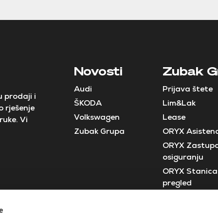
Novosti
Zubak G
Audi
Prijava štete
 prodaji i
ŠKODA
Lim&Lak
 rješenje
Volkswagen
Lease
ruke. Vi
Zubak Grupa
ORYX Asistenc
ORYX Zastupa
osiguranju
ORYX Stanica 
pregled
Neostar
e
Crobus