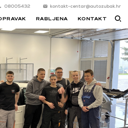
08005432
kontakt-centar@autozubak.hr
OPRAVAK
RABLJENA
KONTAKT