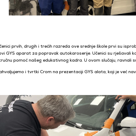
čenici prvih, drugih i trećih razreda ove srednje škole prvi su is
ovi GYS aparat za popravak autokaroserije. Učenici su rješavali k
tručnu pomoć našeg edukativnog kadra. U ovom slučaju, ravnali 
ahvaljujemo i tvrtki Crom na prezentaciji GYS alata, koji je već na