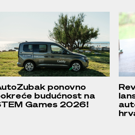
AutoZubak ponovno
Rev
okreće budućnost na
lan
STEM Games 2026!
aut
hrv