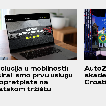
olucija u mobilnosti:
Auto
sirali smo prvu uslugu
akade
opretplate na
Croat
atskom tržištu