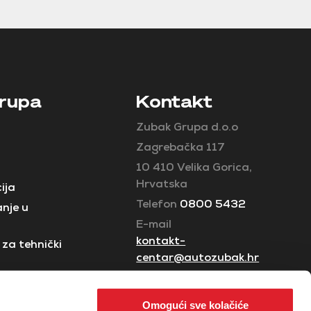
rupa
Kontakt
Zubak Grupa d.o.o
Zagrebačka 117
10 410 Velika Gorica,
Hrvatska
ija
Telefon
0800 5432
nje u
E-mail
kontakt-
za tehnički
centar@autozubak.hr
Omogući sve kolačiće