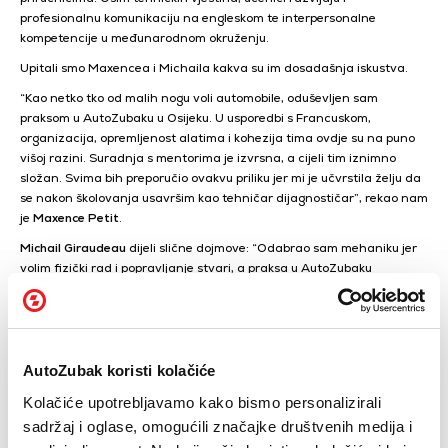
profesionalnu komunikaciju na engleskom te interpersonalne
kompetencije u međunarodnom okruženju.
Upitali smo Maxencea i Michaila kakva su im dosadašnja iskustva.
“Kao netko tko od malih nogu voli automobile, oduševljen sam
praksom u AutoZubaku u Osijeku. U usporedbi s Francuskom,
organizacija, opremljenost alatima i kohezija tima ovdje su na puno
višoj razini. Suradnja s mentorima je izvrsna, a cijeli tim iznimno
složan. Svima bih preporučio ovakvu priliku jer mi je učvrstila želju da
se nakon školovanja usavršim kao tehničar dijagnostičar”, rekao nam
je
Maxence Petit
.
Michail Giraudeau
dijeli slične dojmove: “Odabrao sam mehaniku jer
volim fizički rad i popravljanje stvari, a praksa u AutoZubaku
pokazala mi je koliko dobra atmosfera i vrhunska opremljenost znače
za radni dan. Ljudi su iznimno dragi i vlada pozitivna energija uz
puno smijeha, iako je tempo rada ponekad sporiji pa dani znaju biti
dugi. Erasmus je iskustvo koje bih preporučio svima jer mi je pomoglo
da učvrstim svoje buduće ciljeve.”
AutoZubak koristi kolačiće
Ovaj projekt doprinosi povezivanju obrazovanja s tržištem rada te
Kolačiće upotrebljavamo kako bismo personalizirali
jačanju suradnje između Francuske i Hrvatske, potvrđujući
sadržaj i oglase, omogućili značajke društvenih medija i
posvećenost AutoZubaka u obrazovanju budućih stručnjaka u