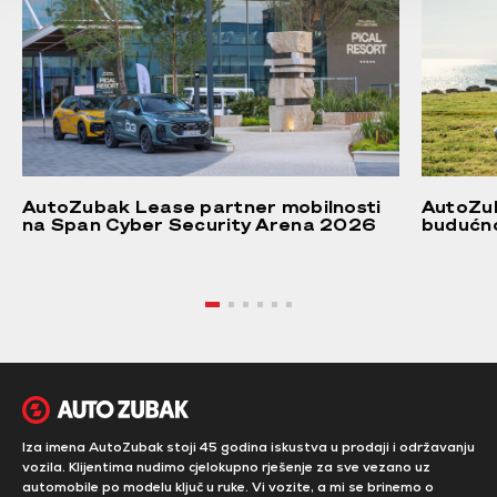
AutoZubak Lease partner mobilnosti
AutoZu
na Span Cyber Security Arena 2026
budućn
Iza imena AutoZubak stoji 45 godina iskustva u prodaji i održavanju
vozila. Klijentima nudimo cjelokupno rješenje za sve vezano uz
automobile po modelu ključ u ruke. Vi vozite, a mi se brinemo o