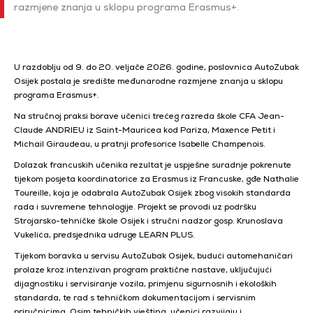
razmjene znanja u sklopu programa Erasmus+.
U razdoblju od 9. do 20. veljače 2026. godine, poslovnica AutoZubak
Osijek postala je središte međunarodne razmjene znanja u sklopu
programa Erasmus+.
Na stručnoj praksi borave učenici trećeg razreda škole CFA Jean-
Claude ANDRIEU iz Saint-Mauricea kod Pariza, Maxence Petit i
Michail Giraudeau, u pratnji profesorice Isabelle Champenois.
Dolazak francuskih učenika rezultat je uspješne suradnje pokrenute
tijekom posjeta koordinatorice za Erasmus iz Francuske, gđe Nathalie
Toureille, koja je odabrala AutoZubak Osijek zbog visokih standarda
rada i suvremene tehnologije. Projekt se provodi uz podršku
Strojarsko-tehničke škole Osijek i stručni nadzor gosp. Krunoslava
Vukelića, predsjednika udruge LEARN PLUS.
Tijekom boravka u servisu AutoZubak Osijek, budući automehaničari
prolaze kroz intenzivan program praktične nastave, uključujući
dijagnostiku i servisiranje vozila, primjenu sigurnosnih i ekoloških
standarda, te rad s tehničkom dokumentacijom i servisnim
priručnicima. Osim tehničkih vještina, učenici razvijaju i