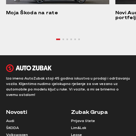
Moja Škoda na rate
Novi Au
portfel
Iza imena AutoZubak stoji 45 godina iskustva u prodaji i održavanju
vozila. Klijentima nudimo cjelokupno rješenje za sve vezano uz
automobile po modelu ključ u ruke. Vi vozite, a mi se brinemo o
svemu ostalom!
Novosti
Zubak Grupa
Audi
Prijava štete
ŠKODA
Lim&Lak
Volkswagen
Lease