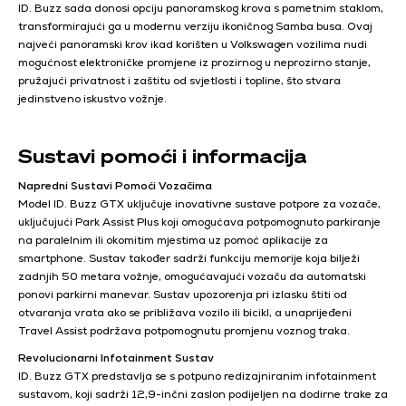
ID. Buzz sada donosi opciju panoramskog krova s pametnim staklom,
transformirajući ga u modernu verziju ikoničnog Samba busa. Ovaj
najveći panoramski krov ikad korišten u Volkswagen vozilima nudi
mogućnost elektroničke promjene iz prozirnog u neprozirno stanje,
pružajući privatnost i zaštitu od svjetlosti i topline, što stvara
jedinstveno iskustvo vožnje.
Sustavi pomoći i informacija
Napredni Sustavi Pomoći Vozačima
Model ID. Buzz GTX uključuje inovativne sustave potpore za vozače,
uključujući Park Assist Plus koji omogućava potpomognuto parkiranje
na paralelnim ili okomitim mjestima uz pomoć aplikacije za
smartphone. Sustav također sadrži funkciju memorije koja bilježi
zadnjih 50 metara vožnje, omogućavajući vozaču da automatski
ponovi parkirni manevar. Sustav upozorenja pri izlasku štiti od
otvaranja vrata ako se približava vozilo ili bicikl, a unaprijeđeni
Travel Assist podržava potpomognutu promjenu voznog traka.
Revolucionarni Infotainment Sustav
ID. Buzz GTX predstavlja se s potpuno redizajniranim infotainment
sustavom, koji sadrži 12,9-inčni zaslon podijeljen na dodirne trake za