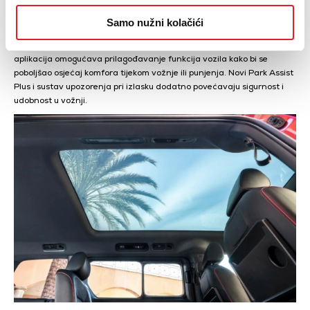
GTX modeli obogaćeni su naprednim tehnološkim nadogradnjama
koje uključuju novi 12,9-inčni infotainment zaslon, poboljšane opcije
Samo nužni kolačići
za upravljanje klimom i glasnoćom te revolucionarnu podršku za
govorne naredbe putem AI tehnologije ChatGPT. Osim toga, Wellness
aplikacija omogućava prilagođavanje funkcija vozila kako bi se
poboljšao osjećaj komfora tijekom vožnje ili punjenja. Novi Park Assist
Plus i sustav upozorenja pri izlasku dodatno povećavaju sigurnost i
udobnost u vožnji.