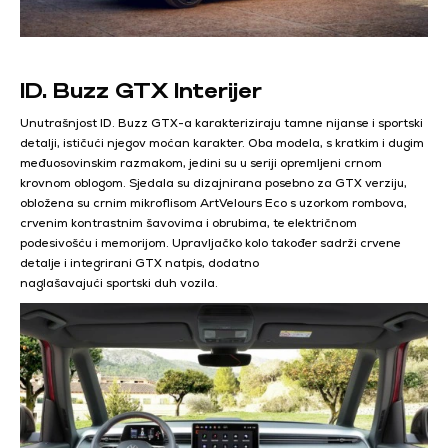
ID. Buzz GTX Interijer
Unutrašnjost ID. Buzz GTX-a karakteriziraju tamne nijanse i sportski
detalji, ističući njegov moćan karakter. Oba modela, s kratkim i dugim
međuosovinskim razmakom, jedini su u seriji opremljeni crnom
krovnom oblogom. Sjedala su dizajnirana posebno za GTX verziju,
obložena su crnim mikroflisom ArtVelours Eco s uzorkom rombova,
crvenim kontrastnim šavovima i obrubima, te električnom
podesivošću i memorijom. Upravljačko kolo također sadrži crvene
detalje i integrirani GTX natpis, dodatno
naglašavajući sportski duh vozila.