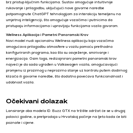
brz pristup ključnim funkcijama. Sustav omogućuje intuitivnije
rukovanje i prilagodbu, uključujući nove govorne naredbe
potpomognute ChatGPT tehnologijom za interakciju temeljenu na
umjetnoj inteligenciji, što omogućuje vozačima i putnicima da
pristupaju informacijama i upravljaju funkcijama vozila govorom.
Wellness Aplikacija i Pametni Panoramski Krov
Novi model nudi opcionalnu Wellness aplikaciju koja vozačima
omogućava prilagodbu atmosfere u vozilu pomoću prethodno
konfiguriranih programa, kao što su osvježenje, smirivanje i
energizacija. Osim toga, redizajnirani pametni panoramski krov
najveći je do sada ugrađen u Volkswagen vozila, omogućavajući
promjenu iz prozirnog u neprozirno stanje uz kontrolu putem dodirnog
klizača ili govorne naredbe, što dodatno povećava funkcionalnost i
udobnost vozila.
Očekivani dolazak
Lansiranje oba modela ID. Buzz GTX na tržište održat će se u drugoj
polovici godine, a pretprodaja u Hrvatskoj počinje na ljeto kada će biti
poznate i cijene.