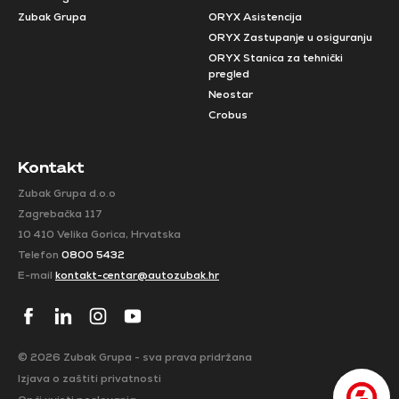
Zubak Grupa
ORYX Asistencija
ORYX Zastupanje u osiguranju
ORYX Stanica za tehnički
pregled
Neostar
Crobus
Kontakt
Zubak Grupa d.o.o
Zagrebačka 117
10 410 Velika Gorica, Hrvatska
Telefon
0800 5432
E-mail
kontakt-centar@autozubak.hr
© 2026 Zubak Grupa - sva prava pridržana
Izjava o zaštiti privatnosti