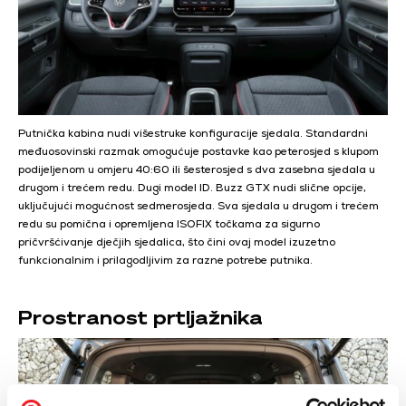
Putnička kabina nudi višestruke konfiguracije sjedala. Standardni
međuosovinski razmak omogućuje postavke kao peterosjed s klupom
podijeljenom u omjeru 40:60 ili šesterosjed s dva zasebna sjedala u
drugom i trećem redu. Dugi model ID. Buzz GTX nudi slične opcije,
uključujući mogućnost sedmerosjeda. Sva sjedala u drugom i trećem
redu su pomična i opremljena ISOFIX točkama za sigurno
pričvršćivanje dječjih sjedalica, što čini ovaj model izuzetno
funkcionalnim i prilagodljivim za razne potrebe putnika.
Prostranost prtljažnika