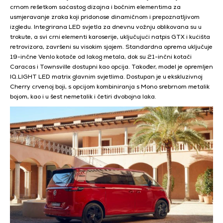
crnom rešetkom saćastog dizajna i bočnim elementima za
usmjeravanje zraka koji pridonose dinamičnom i prepoznatljivom
izgledu. Integrirana LED svjetla za dnevnu vožnju oblikovana su u
trokute, a svi crni elementi karoserije, uključujući natpis GTX i kućišta
retrovizora, završeni su visokim sjajem. Standardna oprema uključuje
19-inčne Venlo kotače od lakog metala, dok su 21-inčni kotači
Caracas i Townsville dostupni kao opcija. Također, model je opremljen
IQ.LIGHT LED matrix glavnim svjetlima. Dostupan je u ekskluzivnoj
Cherry crvenoj boji, s opcijom kombiniranja s Mono srebrnom metalik
bojom, kao i u šest nemetalik i četiri dvobojna laka.