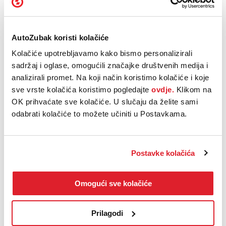
AutoZubak koristi kolačiće
Kolačiće upotrebljavamo kako bismo personalizirali
sadržaj i oglase, omogućili značajke društvenih medija i
analizirali promet. Na koji način koristimo kolačiće i koje
sve vrste kolačića koristimo pogledajte
ovdje.
Klikom na
OK prihvaćate sve kolačiće. U slučaju da želite sami
ID. Buzz GTX nudi iznimnu prostranost i prilagodljivost prtljažnika za
odabrati kolačiće to možete učiniti u Postavkama.
različite potrebe. Standardni model s međuosovinskim razmakom
nudi kapacitet prtljažnika od 1.121 do 2.123 litre, ovisno o
konfiguraciji sjedala, dok produženi model nudi još veći kapacitet, do
2.469 litara. Čak i kada je vozilo puno, s do sedam putnika, ostaje
Postavke kolačića
dostupan prtljažni prostor od 306 litara. Multiflex podnica dodatno
povećava funkcionalnost, omogućujući kreiranje ravne površine za
utovar.
Omogući sve kolačiće
Tehnološke inovacije
Prilagodi