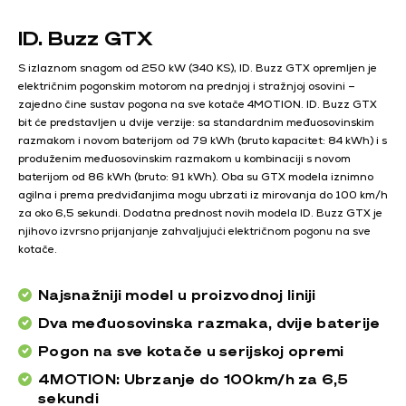
ID. Buzz GTX
S izlaznom snagom od 250 kW (340 KS), ID. Buzz GTX opremljen je
električnim pogonskim motorom na prednjoj i stražnjoj osovini –
zajedno čine sustav pogona na sve kotače 4MOTION. ID. Buzz GTX
bit će predstavljen u dvije verzije: sa standardnim međuosovinskim
razmakom i novom baterijom od 79 kWh (bruto kapacitet: 84 kWh) i s
produženim međuosovinskim razmakom u kombinaciji s novom
baterijom od 86 kWh (bruto: 91 kWh). Oba su GTX modela iznimno
agilna i prema predviđanjima mogu ubrzati iz mirovanja do 100 km/h
za oko 6,5 sekundi. Dodatna prednost novih modela ID. Buzz GTX je
njihovo izvrsno prijanjanje zahvaljujući električnom pogonu na sve
kotače.
Najsnažniji model u proizvodnoj liniji
Dva međuosovinska razmaka, dvije baterije
Pogon na sve kotače u serijskoj opremi
4MOTION: Ubrzanje do 100km/h za 6,5
sekundi