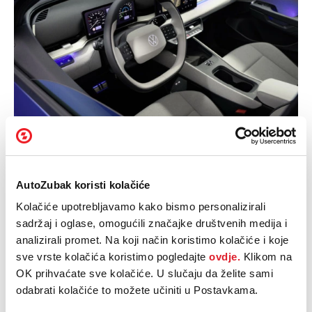
Sustavi potpore: Connected
AutoZubak koristi kolačiće
Travel Assist s prepoznavanjem
Kolačiće upotrebljavamo kako bismo personalizirali
semafora
sadržaj i oglase, omogućili značajke društvenih medija i
analizirali promet. Na koji način koristimo kolačiće i koje
Zahvaljujući platformi MEB+ i novom softveru, ID. Polo serijski dolazi s
brojnim modernim sustavima potpore. Opcijski je dostupna nova
sve vrste kolačića koristimo pogledajte
ovdje.
Klikom na
generacija Travel Assist sustava koji podupire uzdužno i bočno
OK prihvaćate sve kolačiće. U slučaju da želite sami
vođenje vozila te reagira i na semafore5 (unutar ograničenja
odabrati kolačiće to možete učiniti u Postavkama.
sustava) – prvi put u ovom segmentu. Serijski je dostupan i način
vožnje s jednom pedalom, koji omogućuje usporavanje vozila