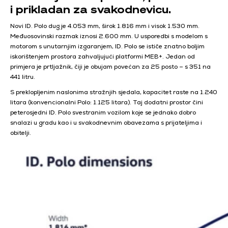
i prikladan za svakodnevicu.
Novi ID. Polo dug je 4.053 mm, širok 1.816 mm i visok 1.530 mm.
Međuosovinski razmak iznosi 2.600 mm. U usporedbi s modelom s
motorom s unutarnjim izgaranjem, ID. Polo se ističe znatno boljim
iskorištenjem prostora zahvaljujući platformi MEB+. Jedan od
primjera je prtljažnik, čiji je obujam povećan za 25 posto – s 351 na
441 litru.
S preklopljenim naslonima stražnjih sjedala, kapacitet raste na 1.240
litara (konvencionalni Polo: 1.125 litara). Taj dodatni prostor čini
peterosjedni ID. Polo svestranim vozilom koje se jednako dobro
snalazi u gradu kao i u svakodnevnim obavezama s prijateljima i
obitelji.