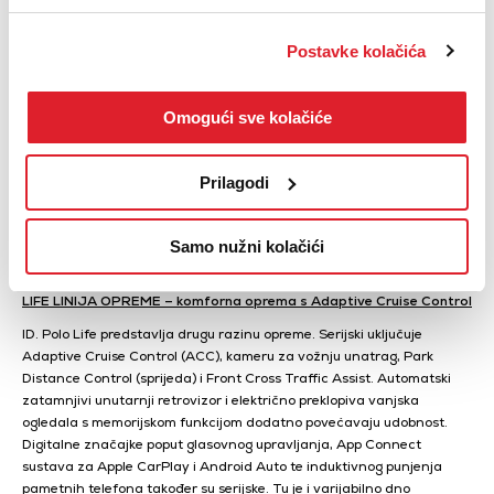
isključivo otpuštanjem papučice gasa.
Postavke kolačića
Linije opreme
Omogući sve kolačiće
TREND LINIJA OPREME – početna verzija s DC brzim punjenjem
ID. Polo Trend serijski je opremljen DC brzim punjenjem snage 90 kW.
U serijskoj opremi nalaze se i sustavi potpore poput Side Assist i Lane
Prilagodi
Assist (uključujući Emergency Assist). Stalno su prisutni LED prednja
svjetla s kontrolom dugih svjetala, Digital Cockpit s 10-inčnim
Samo nužni kolačići
zaslonom, 13-inčni Innovision infotainment sustav, multifunkcionalni
upravljač presvučen umjetnom kožom i automatski klima-uređaj.
LIFE LINIJA OPREME – komforna oprema s Adaptive Cruise Control
ID. Polo Life predstavlja drugu razinu opreme. Serijski uključuje
Adaptive Cruise Control (ACC), kameru za vožnju unatrag, Park
Distance Control (sprijeda) i Front Cross Traffic Assist. Automatski
zatamnjivi unutarnji retrovizor i električno preklopiva vanjska
ogledala s memorijskom funkcijom dodatno povećavaju udobnost.
Digitalne značajke poput glasovnog upravljanja, App Connect
sustava za Apple CarPlay i Android Auto te induktivnog punjenja
pametnih telefona također su serijske. Tu je i varijabilno dno