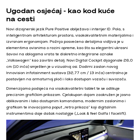
Ugodan osjećaj - kao kod kuće
na cesti
Novi dizajnerski jezik Pure Positive obilježava i interijer ID. Pola, s
inteligentnom arhitekturom prostora, visokokvalitetnim materijalima i
izvrsnom ergonomijom. Pažnja posvećena detaljima vidljiva je u
elementima ovisnima o razini opreme, kao što su elegantni ukrasni
šavovi na oblogama vrata te diskretno integrirane oznake
„Volkswagen“ kao završni detalj. Novi Digital Cockpit dijagonale 26,0
cm (10 inča) smješten je u vizualnoj osi. Dodirni zaslon novog
Innovision infotainment sustava (32,77 cm / 13 inča) centralno je
postavljen na armaturnoj ploči i lako dostupan vozaču i suvozaču.
Dimenzijama podsjeća na visokokvalitetni tablet te se odlikuje
preciznim grafičkim prikazom. Cjelokupan dojam zaokružen je jasno
oblikovanim i lako dostupnim komandama, modernim zaslonima i
grafikom te inovacijama poput „retro prikaza“ koji digitalnim
instrumentima daje dašak nostalgije („Look & feel Golfa I facelift).