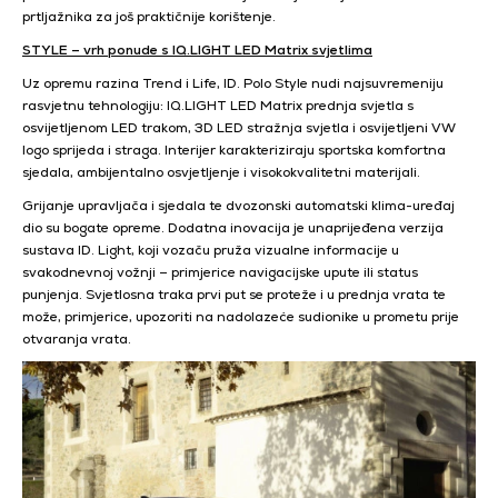
prtljažnika za još praktičnije korištenje.
STYLE – vrh ponude s IQ.LIGHT LED Matrix svjetlima
Uz opremu razina Trend i Life, ID. Polo Style nudi najsuvremeniju
rasvjetnu tehnologiju: IQ.LIGHT LED Matrix prednja svjetla s
osvijetljenom LED trakom, 3D LED stražnja svjetla i osvijetljeni VW
logo sprijeda i straga. Interijer karakteriziraju sportska komfortna
sjedala, ambijentalno osvjetljenje i visokokvalitetni materijali.
Grijanje upravljača i sjedala te dvozonski automatski klima-uređaj
dio su bogate opreme. Dodatna inovacija je unaprijeđena verzija
sustava ID. Light, koji vozaču pruža vizualne informacije u
svakodnevnoj vožnji – primjerice navigacijske upute ili status
punjenja. Svjetlosna traka prvi put se proteže i u prednja vrata te
može, primjerice, upozoriti na nadolazeće sudionike u prometu prije
otvaranja vrata.