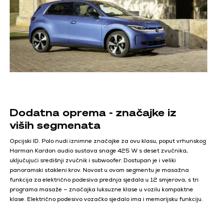
Dodatna oprema - značajke iz
viših segmenata
Opcijski ID. Polo nudi iznimne značajke za ovu klasu, poput vrhunskog
Harman Kardon audio sustava snage 425 W s deset zvučnika,
uključujući središnji zvučnik i subwoofer. Dostupan je i veliki
panoramski stakleni krov. Novost u ovom segmentu je masažna
funkcija za električno podesiva prednja sjedala u 12 smjerova, s tri
programa masaže – značajka luksuzne klase u vozilu kompaktne
klase. Električno podesivo vozačko sjedalo ima i memorijsku funkciju.