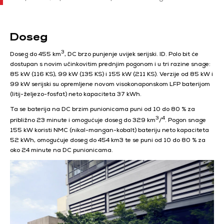
Doseg
3
Doseg do 455 km
, DC brzo punjenje uvijek serijski. ID. Polo bit će
dostupan s novim učinkovitim prednjim pogonom i u tri razine snage:
85 kW (116 KS), 99 kW (135 KS) i 155 kW (211 KS). Verzije od 85 kW i
99 kW serijski su opremljene novom visokonaponskom LFP baterijom
(litij-željezo-fosfat) neto kapaciteta 37 kWh.
Ta se baterija na DC brzim punionicama puni od 10 do 80 % za
3
4
približno 23 minute i omogućuje doseg do 329 km
/
. Pogon snage
155 kW koristi NMC (nikal-mangan-kobalt) bateriju neto kapaciteta
52 kWh, omogućuje doseg do 454 km3 te se puni od 10 do 80 % za
oko 24 minute na DC punionicama.