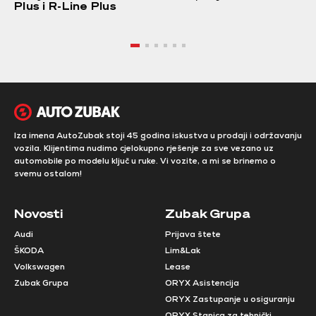
Plus i R-Line Plus
Iza imena AutoZubak stoji 45 godina iskustva u prodaji i održavanju
vozila. Klijentima nudimo cjelokupno rješenje za sve vezano uz
automobile po modelu ključ u ruke. Vi vozite, a mi se brinemo o
svemu ostalom!
Novosti
Zubak Grupa
Audi
Prijava štete
ŠKODA
Lim&Lak
Volkswagen
Lease
Zubak Grupa
ORYX Asistencija
ORYX Zastupanje u osiguranju
ORYX Stanica za tehnički