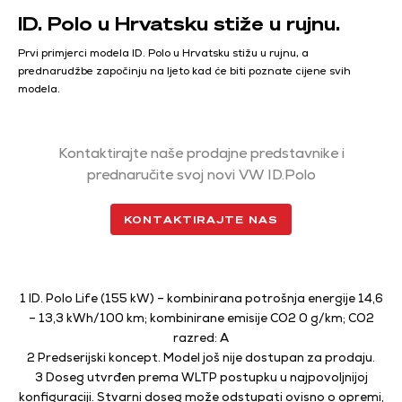
ID. Polo u Hrvatsku stiže u rujnu.
Prvi primjerci modela ID. Polo u Hrvatsku stižu u rujnu, a
prednarudžbe započinju na ljeto kad će biti poznate cijene svih
modela.
Kontaktirajte naše prodajne predstavnike i
prednaručite svoj novi VW ID.Polo
KONTAKTIRAJTE NAS
1
ID. Polo Life (155 kW) – kombinirana potrošnja energije 14,6
– 13,3 kWh/100 km; kombinirane emisije
CO2 0 g/km; CO2
razred: A
2 Predserijski koncept. Model još nije dostupan za prodaju.
3 Doseg utvrđen prema WLTP postupku u najpovoljnijoj
konfiguraciji. Stvarni doseg može odstupati
ovisno o opremi,