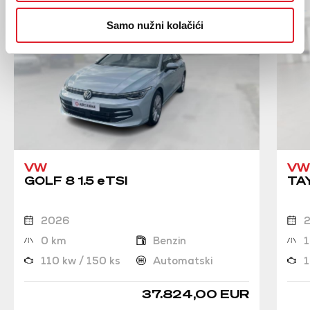
Samo nužni kolačići
VW
VW
GOLF 8 1.5 eTSI
TAY
2026
0 km
Benzin
1
110 kw / 150 ks
Automatski
1
37.824,00 EUR