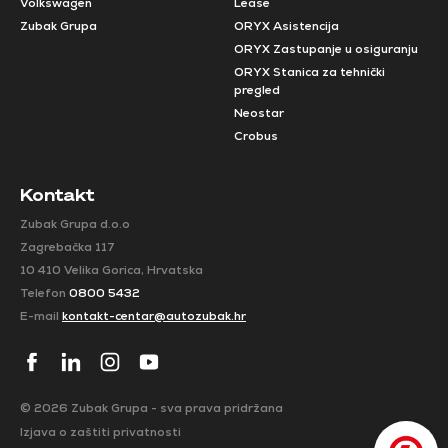
Volkswagen
Lease
Zubak Grupa
ORYX Asistencija
ORYX Zastupanje u osiguranju
ORYX Stanica za tehnički
pregled
Neostar
Crobus
Kontakt
Zubak Grupa d.o.o
Zagrebačka 117
10 410 Velika Gorica, Hrvatska
Telefon
0800 5432
E-mail
kontakt-centar@autozubak.hr
© 2026 Zubak Grupa - sva prava pridržana
Izjava o zaštiti privatnosti