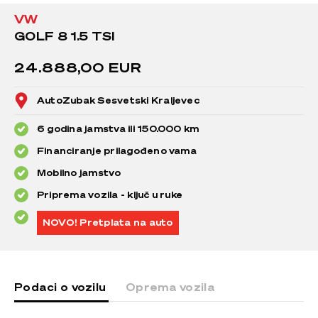
VW
GOLF 8 1.5 TSI
24.888,00 EUR
AutoZubak Sesvetski Kraljevec
6 godina jamstva ili 150.000 km
Financiranje prilagođeno vama
Mobilno jamstvo
Priprema vozila - ključ u ruke
NOVO! Pretplata na auto
Podaci o vozilu
Oprema vozila