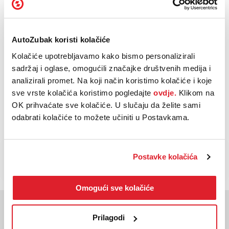
Euro norma:
6
Nosivost:
450kg
AutoZubak koristi kolačiće
Oblik
Kolačiće upotrebljavamo kako bismo personalizirali
Hatchback
karoserije:
sadržaj i oglase, omogućili značajke društvenih medija i
analizirali promet. Na koji način koristimo kolačiće i koje
Vrsta
sve vrste kolačića koristimo pogledajte
ovdje.
Klikom na
Mehanički
mjenjača:
OK prihvaćate sve kolačiće. U slučaju da želite sami
odabrati kolačiće to možete učiniti u Postavkama.
NAZOVI
KUPI
BESPLATNI TELEFON
Postavke kolačića
Omogući sve kolačiće
Moglo bi vas zanimati
Slična vozila
Prilagodi