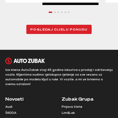
POGLEDAJ CIJELU PONUDU
Iza imena AutoZubak stoji 45 godina iskustva u prodaji i održavanju
vozila. Klijentima nudimo cjelokupno rješenje za sve vezano uz
automobile po modelu ključ u ruke. Vi vozite, a mi se brinemo o
svemu ostalom!
Novosti
Zubak Grupa
Audi
Prijava štete
ŠKODA
Lim&Lak