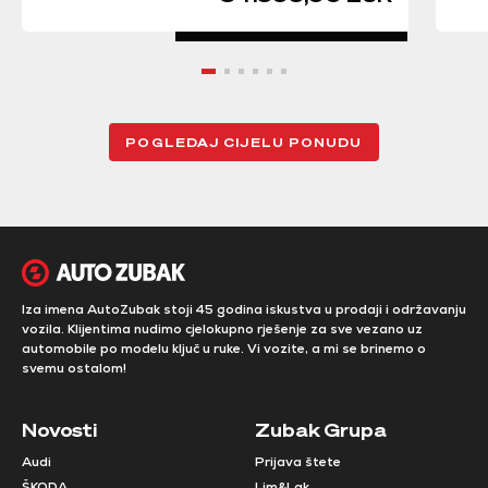
POGLEDAJ CIJELU PONUDU
Iza imena AutoZubak stoji 45 godina iskustva u prodaji i održavanju
vozila. Klijentima nudimo cjelokupno rješenje za sve vezano uz
automobile po modelu ključ u ruke. Vi vozite, a mi se brinemo o
svemu ostalom!
Novosti
Zubak Grupa
Audi
Prijava štete
ŠKODA
Lim&Lak