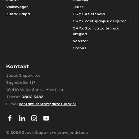
Volkswagen
Lease
Zubak Grupa
ORYX Asistencija
ORYX Zastupanje u osiguranju
ORYX Stanica za tehnički
pregled
Neostar
Crobus
Kontakt
Zubak Grupa d.o.o
Zagrebačka 117
10 410 Velika Gorica, Hrvatska
Telefon
0800 5432
E-mail
kontakt-centar@autozubak.hr
© 2026 Zubak Grupa - sva prava pridržana