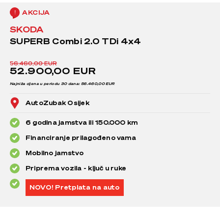
AKCIJA
SKODA
SUPERB Combi 2.0 TDi 4x4
56.460,00 EUR
52.900,00 EUR
Najniža cijena u periodu 30 dana: 56.460,00 EUR
AutoZubak Osijek
6 godina jamstva ili 150.000 km
Financiranje prilagođeno vama
Mobilno jamstvo
Priprema vozila - ključ u ruke
NOVO! Pretplata na auto