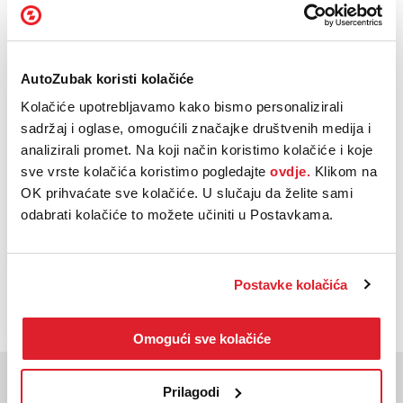
Dužina vozila:
4800mm
Euro norma:
6
AutoZubak koristi kolačiće
Kolačiće upotrebljavamo kako bismo personalizirali
Oblik
Karavan
sadržaj i oglase, omogućili značajke društvenih medija i
karoserije:
analizirali promet. Na koji način koristimo kolačiće i koje
sve vrste kolačića koristimo pogledajte
ovdje.
Klikom na
Vrsta
Automatski
mjenjača:
OK prihvaćate sve kolačiće. U slučaju da želite sami
odabrati kolačiće to možete učiniti u Postavkama.
NAZOVI
KUPI
BESPLATNI TELEFON
Postavke kolačića
Omogući sve kolačiće
Moglo bi vas zanimati
Prilagodi
Slična vozila