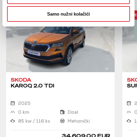
Samo nužni kolačići
UŠTE
SKODA
SK
KAROQ 2.0 TDI
SUP
2025
0 km
Dizel
85 kw / 116 ks
Mehanički
1
34.609,00 EUR