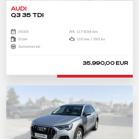
AUDI
Q3 35 TDI
2023
117.634 km
Dizel
110 kw / 150 ks
Automatski
35.990,00 EUR