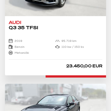
AUDI
Q3 35 TFSI
2019
95.719 km
Benzin
110 kw / 150 ks
Mehanički
23.450,00 EUR