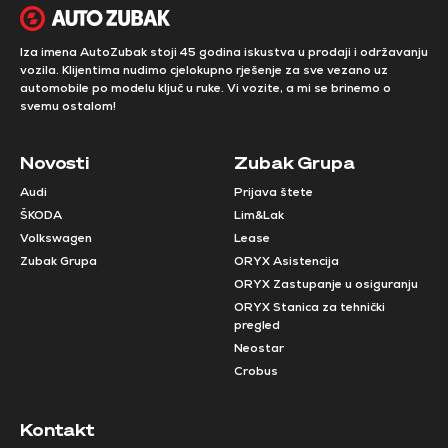
Iza imena AutoZubak stoji 45 godina iskustva u prodaji i održavanju
vozila. Klijentima nudimo cjelokupno rješenje za sve vezano uz
automobile po modelu ključ u ruke. Vi vozite, a mi se brinemo o
svemu ostalom!
Novosti
Zubak Grupa
Audi
Prijava štete
ŠKODA
Lim&Lak
Volkswagen
Lease
Zubak Grupa
ORYX Asistencija
ORYX Zastupanje u osiguranju
ORYX Stanica za tehnički
pregled
Neostar
Crobus
Kontakt