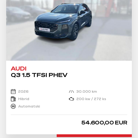
AUDI
Q3 1.5 TFSI PHEV
2026
30.000 km
Hibrid
200 kw / 272 ks
Automatski
54.600,00 EUR