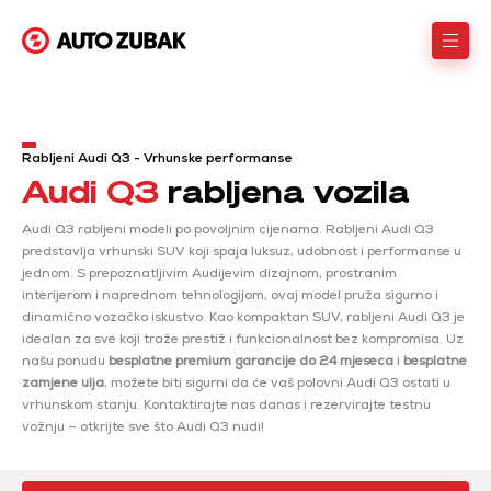
Rabljeni Audi Q3 - Vrhunske performanse
Audi Q3
rabljena vozila
Audi Q3 rabljeni modeli po povoljnim cijenama. Rabljeni Audi Q3
predstavlja vrhunski SUV koji spaja luksuz, udobnost i performanse u
jednom. S prepoznatljivim Audijevim dizajnom, prostranim
interijerom i naprednom tehnologijom, ovaj model pruža sigurno i
dinamično vozačko iskustvo. Kao kompaktan SUV, rabljeni Audi Q3 je
idealan za sve koji traže prestiž i funkcionalnost bez kompromisa. Uz
našu ponudu
besplatne premium garancije do 24 mjeseca
i
besplatne
zamjene ulja
, možete biti sigurni da će vaš polovni Audi Q3 ostati u
vrhunskom stanju. Kontaktirajte nas danas i rezervirajte testnu
vožnju – otkrijte sve što Audi Q3 nudi!