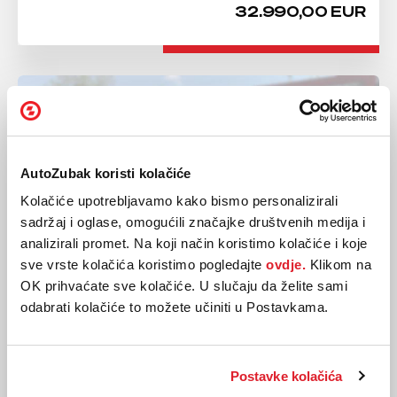
32.990,00 EUR
AutoZubak koristi kolačiće
Kolačiće upotrebljavamo kako bismo personalizirali
sadržaj i oglase, omogućili značajke društvenih medija i
analizirali promet. Na koji način koristimo kolačiće i koje
sve vrste kolačića koristimo pogledajte
ovdje.
Klikom na
OK prihvaćate sve kolačiće. U slučaju da želite sami
AUDI
odabrati kolačiće to možete učiniti u Postavkama.
Q3 35 TDI quattro
2022
106.611 km
Postavke kolačića
Dizel
110 kw / 150 ks