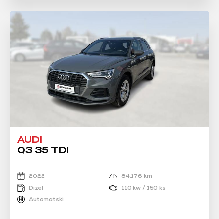
AUDI
Q3 35 TDI
2022
84.176 km
Dizel
110 kw / 150 ks
Automatski