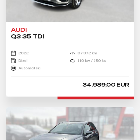
AUDI
Q3 35 TDI
2022
87.372 km
Dizel
110 kw / 150 ks
Automatski
34.989,00 EUR