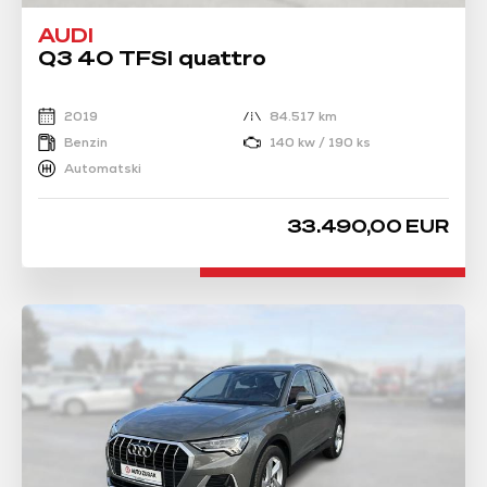
AUDI
Q3 40 TFSI quattro
2019
84.517 km
Benzin
140 kw / 190 ks
Automatski
33.490,00 EUR