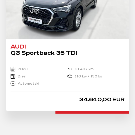
AUDI
Q3 Sportback 35 TDI
2023
61.407 km
Dizel
110 kw / 150 ks
Automatski
34.640,00 EUR