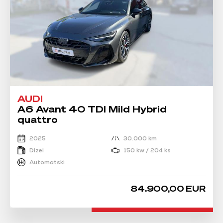
AUDI
A6 Avant 40 TDI Mild Hybrid
quattro
2025
30.000 km
Dizel
150 kw / 204 ks
Automatski
84.900,00 EUR