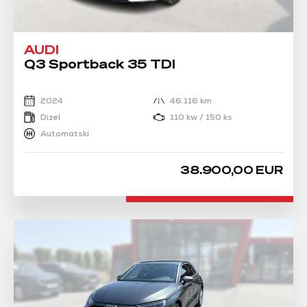
AUDI
Q3 Sportback 35 TDI
2024
46.116 km
Dizel
110 kw / 150 ks
Automatski
38.900,00 EUR