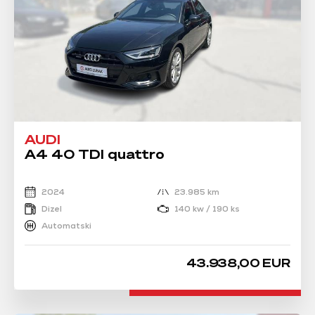
AUDI
A4 40 TDI quattro
2024
23.985 km
Dizel
140 kw / 190 ks
Automatski
43.938,00 EUR