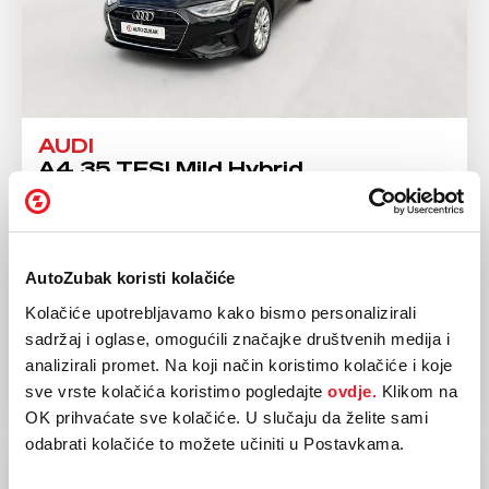
AUDI
A4 35 TFSI Mild Hybrid
2024
53.658 km
Benzin
110 kw / 150 ks
AutoZubak koristi kolačiće
Automatski
Kolačiće upotrebljavamo kako bismo personalizirali
34.900,00 EUR
sadržaj i oglase, omogućili značajke društvenih medija i
analizirali promet. Na koji način koristimo kolačiće i koje
sve vrste kolačića koristimo pogledajte
ovdje.
Klikom na
OK prihvaćate sve kolačiće. U slučaju da želite sami
odabrati kolačiće to možete učiniti u Postavkama.