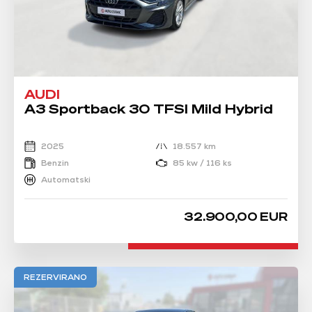
AUDI
A3 Sportback 30 TFSI Mild Hybrid
2025
18.557 km
Benzin
85 kw / 116 ks
Automatski
32.900,00 EUR
REZERVIRANO