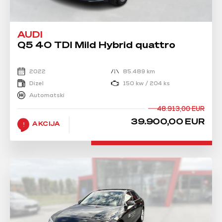
AUDI
Q5 40 TDI Mild Hybrid quattro
2022
85.489 km
Dizel
150 kw / 204 ks
Automatski
48.913,00 EUR
39.900,00 EUR
AKCIJA