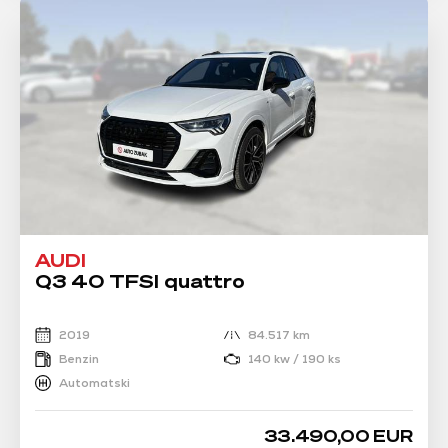
AUDI
Q3 40 TFSI quattro
2019
84.517 km
Benzin
140 kw / 190 ks
Automatski
33.490,00 EUR