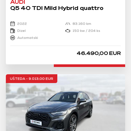
AUDI
Q5 40 TDI Mild Hybrid quattro
2022
83.160 km
Dizel
150 kw / 204 ks
Automatski
46.490,00 EUR
UŠTEDA - 9.013,00 EUR