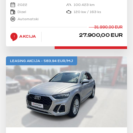
2022
100.423 km
Dizel
120 kw / 163 ks
Automatski
31.990,00 EUR
27.900,00 EUR
AKCIJA
LEASING AKCIJA - 583,94 EUR/MJ