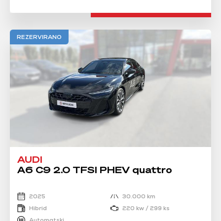
REZERVIRANO
AUDI
A6 C9 2.0 TFSI PHEV quattro
2025
30.000 km
Hibrid
220 kw / 299 ks
Automatski