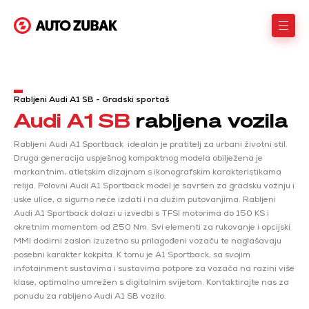
Rabljeni Audi A1 SB - Gradski sportaš
Audi A1 SB
rabljena vozila
Rabljeni Audi A1 Sportback idealan je pratitelj za urbani životni stil.
Druga generacija uspješnog kompaktnog modela obilježena je
markantnim, atletskim dizajnom s ikonografskim karakteristikama
relija. Polovni Audi A1 Sportback model je savršen za gradsku vožnju i
uske ulice, a sigurno neće izdati i na dužim putovanjima. Rabljeni
Audi A1 Sportback dolazi u izvedbi s TFSI motorima do 150 KS i
okretnim momentom od 250 Nm. Svi elementi za rukovanje i opcijski
MMI dodirni zaslon izuzetno su prilagođeni vozaču te naglašavaju
posebni karakter kokpita. K tomu je A1 Sportback, sa svojim
infotainment sustavima i sustavima potpore za vozača na razini više
klase, optimalno umrežen s digitalnim svijetom. Kontaktirajte nas za
ponudu za rabljeno Audi A1 SB vozilo.