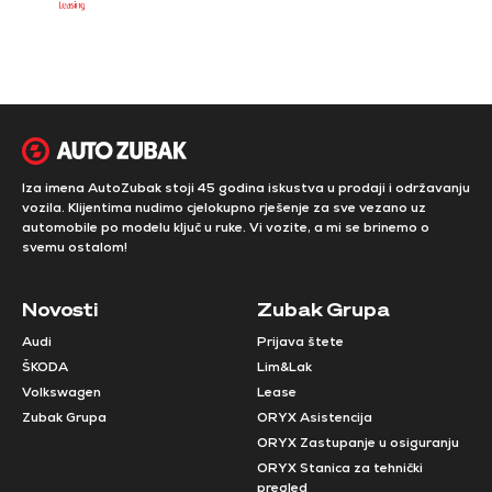
Iza imena AutoZubak stoji 45 godina iskustva u prodaji i održavanju
vozila. Klijentima nudimo cjelokupno rješenje za sve vezano uz
automobile po modelu ključ u ruke. Vi vozite, a mi se brinemo o
svemu ostalom!
Novosti
Zubak Grupa
Audi
Prijava štete
ŠKODA
Lim&Lak
Volkswagen
Lease
Zubak Grupa
ORYX Asistencija
ORYX Zastupanje u osiguranju
ORYX Stanica za tehnički
pregled