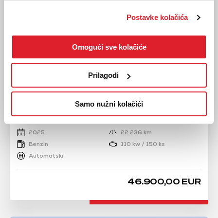
Postavke kolačića
Omogući sve kolačiće
Prilagodi
AUDI
Samo nužni kolačići
A5 2.0 TFSI
2025
22.236 km
Benzin
110 kw / 150 ks
Automatski
46.900,00 EUR