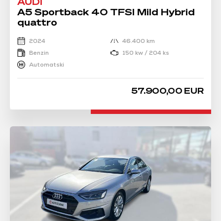
AUDI
A5 Sportback 40 TFSI Mild Hybrid
quattro
2024
46.400 km
Benzin
150 kw / 204 ks
Automatski
57.900,00 EUR