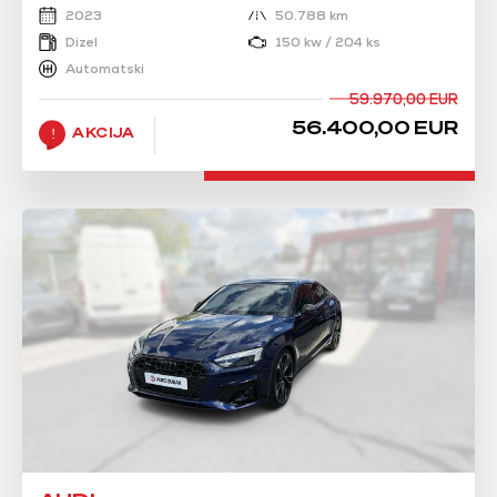
2023
50.788 km
Dizel
150 kw / 204 ks
Automatski
59.970,00 EUR
56.400,00 EUR
AKCIJA