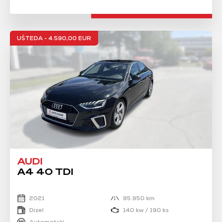
UŠTEDA - 4.590,00 EUR
AUDI
A4 40 TDI
2021
95.950 km
Dizel
140 kw / 190 ks
Automatski